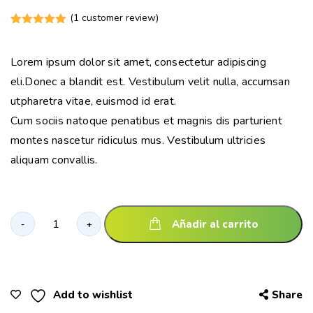
(
1
customer review)
Valorado
1
5.00
sobre
5 basado
Lorem ipsum dolor sit amet, consectetur adipiscing
en
puntuación
eli.Donec a blandit est. Vestibulum velit nulla, accumsan
de cliente
utpharetra vitae, euismod id erat.
Cum sociis natoque penatibus et magnis dis parturient
montes nascetur ridiculus mus. Vestibulum ultricies
aliquam convallis.
Añadir al carrito
-
+
Add to wishlist
Share